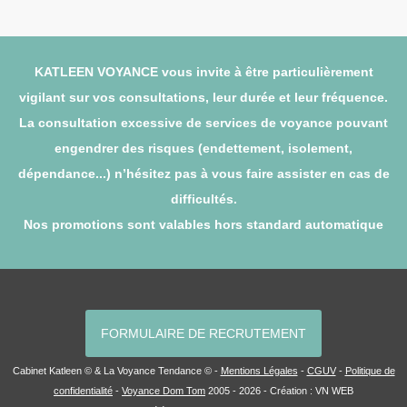
KATLEEN VOYANCE vous invite à être particulièrement
vigilant sur vos consultations, leur durée et leur fréquence.
La consultation excessive de services de voyance pouvant
engendrer des risques (endettement, isolement,
dépendance...) n’hésitez pas à vous faire assister en cas de
difficultés.
Nos promotions sont valables hors standard automatique
FORMULAIRE DE RECRUTEMENT
Cabinet Katleen © & La Voyance Tendance © -
Mentions Légales
-
CGUV
-
Politique de
confidentialité
-
Voyance Dom Tom
2005 - 2026 - Création :
VN WEB