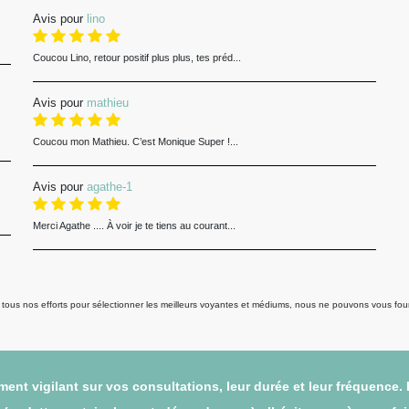
Avis pour
lino
Coucou Lino, retour positif plus plus, tes préd...
Avis pour
mathieu
Coucou mon Mathieu. C’est Monique Super !...
Avis pour
agathe-1
Merci Agathe .... À voir je te tiens au courant...
us nos efforts pour sélectionner les meilleurs voyantes et médiums, nous ne pouvons vous fourni
ent vigilant sur vos consultations, leur durée et leur fréquence.