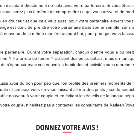
er en discutant directement de cela avec votre partenaire. Si vous êtes
lors vous serez plus à même de comprendre ce qui vous arrive et de mo
re en douceur et que cela vaut aussi pour votre partenaire envers vous
enge est donc de prendre votre partenaire dans son ensemble, sans sé
 à nouveau de la même manière aujourd’hui, pour peu que vous fassiez
otre partenaire. Durant votre séparation, chacun d’entre vous a pu met
ne ? Il a arrêté de fumer ? Ce sont des petits détails, mais en tant qu
utre de s’épanouir avec ses nouvelles habitudes et activités sans marcher
aussi avoir du bon pour peu que l’on profite des premiers moments de
ple et amusez-vous en vous laissant aller à des petits jeux de sédu
ffle nouveau à votre couple et en évitant les écueils de la longue sépa
otre couple, n’hésitez pas à contacter les consultants de Katleen Voya
DONNEZ VOTRE AVIS !