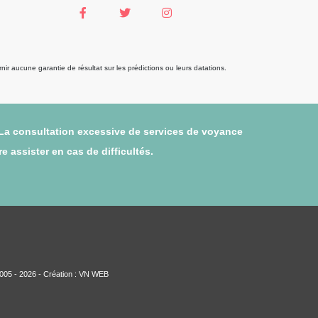
r aucune garantie de résultat sur les prédictions ou leurs datations.
 La consultation excessive de services de voyance
 assister en cas de difficultés.
005 - 2026 - Création :
VN WEB