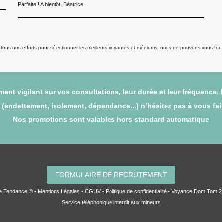
Parfaite!! A bientôt. Béatrice
us nos efforts pour sélectionner les meilleurs voyantes et médiums, nous ne pouvons vous fourni
ent vigilant sur vos consultations, leur durée et leur fréquence.
endettement, isolement, dépendance...) n’hésitez pas à vous faire
Nos promotions sont valables hors standard automatique
FORMULAIRE DE RECRUTEMENT
ce Tendance © -
Mentions Légales
-
CGUV
-
Politique de confidentialité
-
Voyance Dom Tom
2
Service téléphonique interdit aux mineurs