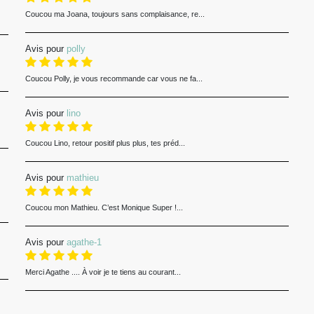
Coucou ma Joana, toujours sans complaisance, re...
Avis pour
polly
Coucou Polly, je vous recommande car vous ne fa...
Avis pour
lino
Coucou Lino, retour positif plus plus, tes préd...
Avis pour
mathieu
Coucou mon Mathieu. C’est Monique Super !...
Avis pour
agathe-1
Merci Agathe .... À voir je te tiens au courant...