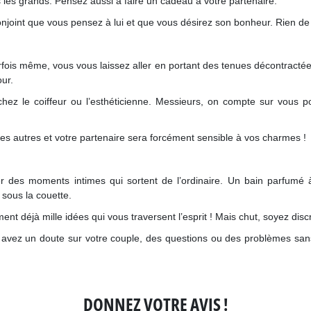
ns les grands. Pensez aussi à faire un cadeau à votre partenaire.
joint que vous pensez à lui et que vous désirez son bonheur. Rien de
rfois même, vous vous laissez aller en portant des tenues décontractée
ur.
chez le coiffeur ou l’esthéticienne. Messieurs, on compte sur vous p
les autres et votre partenaire sera forcément sensible à vos charmes !
aniser des moments intimes qui sortent de l’ordinaire. Un bain parfu
sous la couette.
t déjà mille idées qui vous traversent l’esprit ! Mais chut, soyez discr
s avez un doute sur votre couple, des questions ou des problèmes sa
DONNEZ VOTRE AVIS !