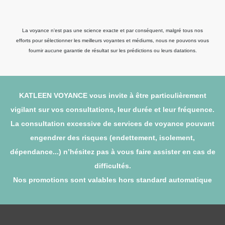
La voyance n'est pas une science exacte et par conséquent, malgré tous nos
efforts pour sélectionner les meilleurs voyantes et médiums, nous ne pouvons vous
fournir aucune garantie de résultat sur les prédictions ou leurs datations.
KATLEEN VOYANCE vous invite à être particulièrement
vigilant sur vos consultations, leur durée et leur fréquence.
La consultation excessive de services de voyance pouvant
engendrer des risques (endettement, isolement,
dépendance...) n’hésitez pas à vous faire assister en cas de
difficultés.
Nos promotions sont valables hors standard automatique