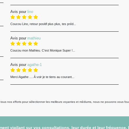
Avis pour
lino
Coucou Lino, retour positif plus plus, tes préd...
Avis pour
mathieu
Coucou mon Mathieu. C’est Monique Super !...
Avis pour
agathe-1
Merci Agathe .... À voir je te tiens au courant...
us nos efforts pour sélectionner les meilleurs voyantes et médiums, nous ne pouvons vous fourni
ent vigilant sur vos consultations, leur durée et leur fréquence.