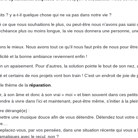
s ? y a-t-il quelque chose qui ne va pas dans notre vie ?
e que nous souhaitions le plus, ou peut-être nous n'avons pas saisi ce
échéance plus ou moins longue, la vie nous donnera une personne, une s
ns le mieux. Nous avons tout ce qu'il nous faut près de nous pour être
icité et la bonne ambiance reviennent enfin !
in un apaisement. Pour d'autres, la solution pointe le bout de son nez, 
té et certains de nos projets vont bon train ! C’est un endroit de joie de
 le thème de la
réparation
.
, à son âme et donc à son vrai « moi » et bien souvent dans ces petit
ndre à vivre dans l’ici et maintenant, peut-être même, s’initier à la ple
tre dérangé(e) :
ettre une musique douce afin de vous détendre. Détendez tout votre 
e....
replacez-vous, par vos pensées, dans une situation récente qui vous a
ramatiques avec le recul, non ?