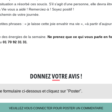
ation a résorbé ces soucis. S’il s’agit d’une personne, elle devra être r
 Vie vous a aidé ! Remerciez-à ! Soyez positif !
 chemin de votre journée.
tites phrases : « je laisse cette joie envahir ma vie », «à partir d’aujo
le des énergies de la semaine.
Ne prenez que ce qui vous parle en fo
u
01 70 92 31 31
.
DONNEZ VOTRE AVIS !
le formulaire ci-dessous et cliquez sur "Poster".
VEUILLEZ VOUS CONNECTER POUR POSTER UN COMMENTAIRE