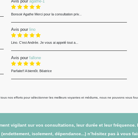
Avis pour
agathe-1
Bonsoir Agathe Merci pour la consultation priv...
Avis pour
lino
Lino. C’est Andrée. Je vous ai appelé tout a...
Avis pour
fallone
Parfaite!! A bientôt. Béatrice
us nos efforts pour sélectionner les meilleurs voyantes et médiums, nous ne pouvons vous fourni
ent vigilant sur vos consultations, leur durée et leur fréquence.
endettement, isolement, dépendance...) n’hésitez pas à vous faire