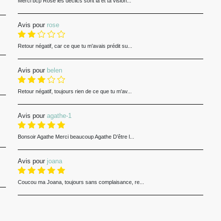
Merci bcp Rose les déclics sont là et ta vision...
Avis pour
rose
Retour négatif, car ce que tu m'avais prédit su...
Avis pour
belen
Retour négatif, toujours rien de ce que tu m'av...
Avis pour
agathe-1
Bonsoir Agathe Merci beaucoup Agathe D’être l...
Avis pour
joana
Coucou ma Joana, toujours sans complaisance, re...