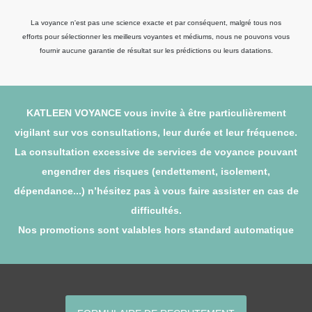
La voyance n'est pas une science exacte et par conséquent, malgré tous nos
efforts pour sélectionner les meilleurs voyantes et médiums, nous ne pouvons vous
fournir aucune garantie de résultat sur les prédictions ou leurs datations.
KATLEEN VOYANCE vous invite à être particulièrement
vigilant sur vos consultations, leur durée et leur fréquence.
La consultation excessive de services de voyance pouvant
engendrer des risques (endettement, isolement,
dépendance...) n’hésitez pas à vous faire assister en cas de
difficultés.
Nos promotions sont valables hors standard automatique