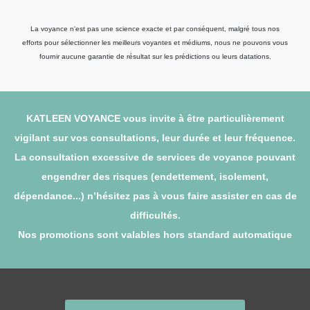
La voyance n'est pas une science exacte et par conséquent, malgré tous nos
efforts pour sélectionner les meilleurs voyantes et médiums, nous ne pouvons vous
fournir aucune garantie de résultat sur les prédictions ou leurs datations.
KATLEEN VOYANCE vous invite à être particulièrement
vigilant sur vos consultations, leur durée et leur fréquence.
La consultation excessive de services de voyance pouvant
engendrer des risques (endettement, isolement,
dépendance...) n’hésitez pas à vous faire assister en cas de
difficultés.
Nos promotions sont valables hors standard automatique